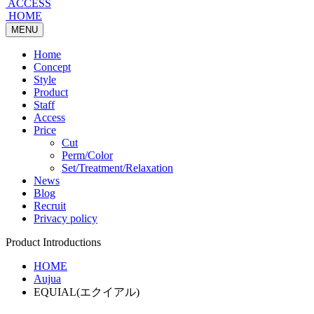
ACCESS
HOME
MENU
Home
Concept
Style
Product
Staff
Access
Price
Cut
Perm/Color
Set/Treatment/Relaxation
News
Blog
Recruit
Privacy policy
Product Introductions
HOME
Aujua
EQUIAL(エクイアル)