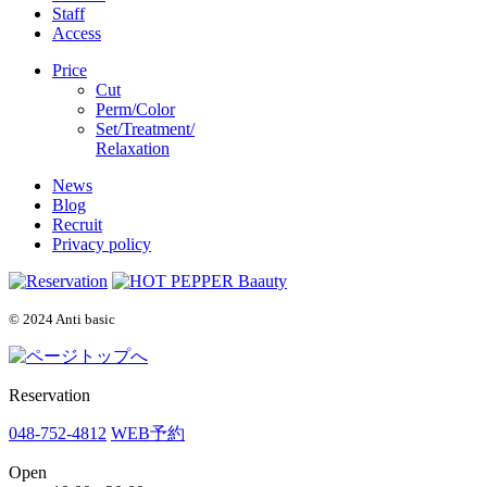
Staff
Access
Price
Cut
Perm/Color
Set/Treatment/
Relaxation
News
Blog
Recruit
Privacy policy
© 2024 Anti basic
Reservation
048-752-4812
WEB予約
Open