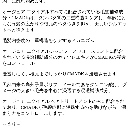
均一に乱れ始めます。
オージュア エクイアルすべてに配合されている毛髪補修成
分・CMADKは、タンパク質の二重構造をケアし、年齢にと
もなう髪の広がりや根元のペタつきを抑え、美しいシルエッ
トへと導きます。
毛髪内密度の二重構造をケアするメカニズム
オージュア エクイアルシャンプー／フォースミストに配合
されている浸透補助成分のカミツレエキスがCMADKの浸透
をコントロール。
浸透しにくい根元までしっかりCMADKを浸透させます。
天然由来の高分子量ポリフェノールであるタンニン酸は、ダ
メージの大きい毛先を中心に浸透する浸透補助成分。
オージュア エクイアル ヘアトリートメントのみに配合され
ており、CMADKが毛髪内部に浸透するのを助けながら、溜
まり方をコントロールします。
～香り～