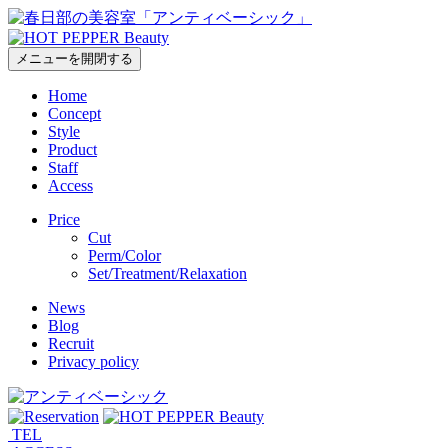
メニューを開閉する
Home
Concept
Style
Product
Staff
Access
Price
Cut
Perm/Color
Set/Treatment/Relaxation
News
Blog
Recruit
Privacy policy
TEL