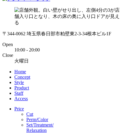
〒344-0062 埼玉県春日部市粕壁東2-3-34根本ビル1F
Open
10:00 - 20:00
Close
火曜日
Home
Concept
Style
Product
Staff
Access
Price
Cut
Perm/Color
Set/Treatment/
Relaxation