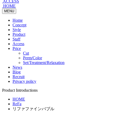
ACCESS
HOME
MENU
Home
Concept
Style
Product
Staff
Access
Price
Cut
Perm/Color
Set/Treatment/Relaxation
News
Blog
Recruit
Privacy policy
Product Introductions
HOME
ReFa
リファファインバブル