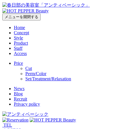
メニューを開閉する
Home
Concept
Style
Product
Staff
Access
Price
Cut
Perm/Color
Set/Treatment/Relaxation
News
Blog
Recruit
Privacy policy
TEL