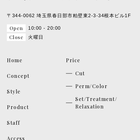
〒344-0062 埼玉県春日部市粕壁東2-3-34根本ビル1F
Open
10:00 - 20:00
Close
火曜日
Home
Price
Cut
Concept
Perm/Color
Style
Set/Treatment/
Relaxation
Product
Staff
Access