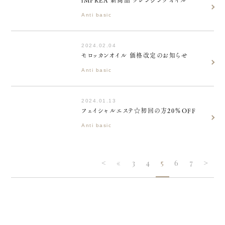
iMPREA 新商品 クレンジングオイル
Anti basic
2024.02.04
モロッカンオイル 価格改定のお知らせ
Anti basic
2024.01.13
フェイシャルエステ☆初回の方20％OFF
Anti basic
<
«
3
4
5
6
7
>