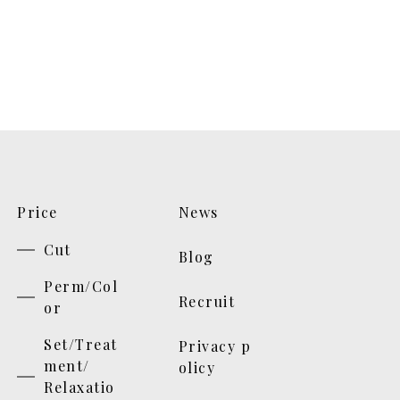
Price
News
Cut
Blog
Perm/Col
Recruit
or
Set/Treat
Privacy p
ment/
olicy
Relaxatio