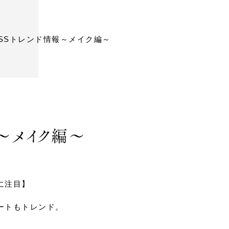
24SSトレンド情報～メイク編～
報～メイク編～
に注目】
ートもトレンド。