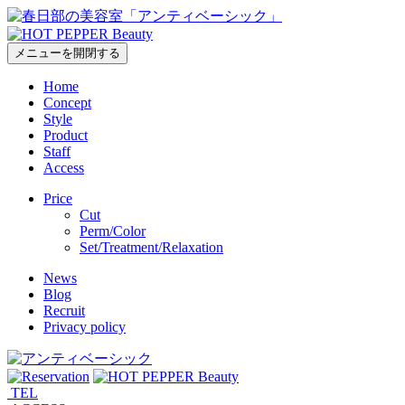
メニューを開閉する
Home
Concept
Style
Product
Staff
Access
Price
Cut
Perm/Color
Set/Treatment/Relaxation
News
Blog
Recruit
Privacy policy
TEL