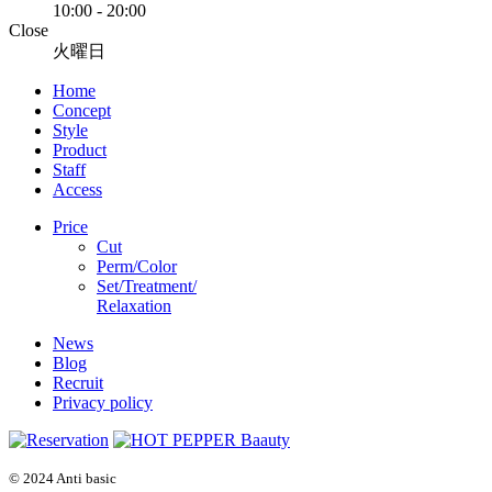
10:00 - 20:00
Close
火曜日
Home
Concept
Style
Product
Staff
Access
Price
Cut
Perm/Color
Set/Treatment/
Relaxation
News
Blog
Recruit
Privacy policy
© 2024 Anti basic