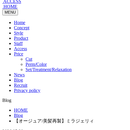
ACCESS
HOME
MENU
Home
Concept
Style
Product
Staff
Access
Price
Cut
Perm/Color
Set/Treatment/Relaxation
News
Blog
Recruit
Privacy policy
Blog
HOME
Blog
【オージュア/美髪再製】ミラジェリィ