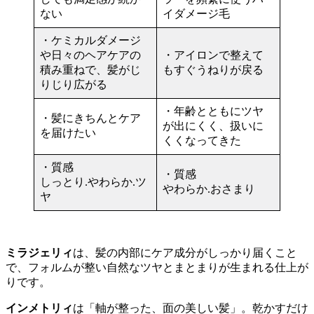
ない
イダメージ毛
・ケミカルダメージ
や日々のヘアケアの
・アイロンで整えて
積み重ねで、髪がじ
もすぐうねりが戻る
りじり広がる
・年齢とともにツヤ
・髪にきちんとケア
が出にくく、扱いに
を届けたい
くくなってきた
・質感
・質感
しっとり.やわらか.ツ
やわらか.おさまり
ヤ
ミラジェリィ
は、髪の内部にケア成分がしっかり届くこと
で、フォルムが整い自然なツヤとまとまりが生まれる仕上が
りです。
インメトリィ
は「軸が整った、面の美しい髪」。乾かすだけ