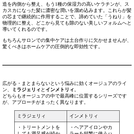
造を内側から整え、もう1種の保湿力の高いケラチンが、ス
カスカになった髪に濃密な潤いを溜め込みます。これらが髪
の芯まで継続的に作用することで、諦めていた「うねり」を
物理的に整え、どこから見ても隙のない美しいフォルムへと
導いてくれるのです。
もちろんサロンでの集中ケアは土台作りに欠かせませんが、
驚くべきはホームケアの圧倒的な即効性です。
広がる・まとまらないという悩みに効くオージュアのライ
ン、
ミラジェリィ
と
インメトリィ
。
どちらもオージュアの中で最高峰に位置するシリーズです
が、アプローチがまったく異なります。
ミラジェリィ
インメトリィ
・トリートメントを
・ヘアアイロンやカ
しても満足感が続か
ラーを頻繁に使うハ