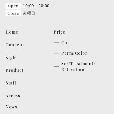
Open
10:00 - 20:00
Close
火曜日
Home
Price
Cut
Concept
Perm/Color
Style
Set/Treatment/
Relaxation
Product
Staff
Access
News