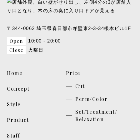
〒344-0062 埼玉県春日部市粕壁東2-3-34根本ビル1F
Open
10:00 - 20:00
Close
火曜日
Home
Price
Cut
Concept
Perm/Color
Style
Set/Treatment/
Relaxation
Product
Staff